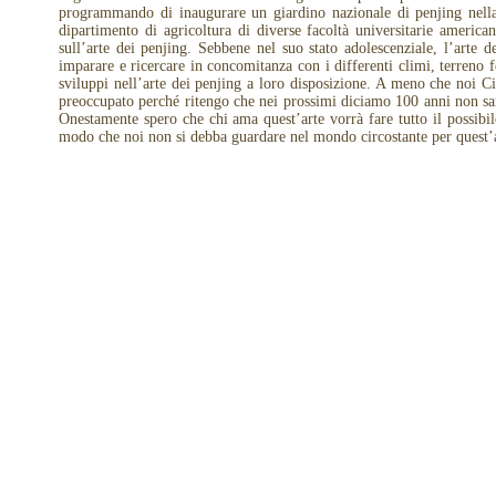
programmando di inaugurare un giardino nazionale di penjing nella l
dipartimento di agricoltura di diverse facoltà universitarie american
sull’arte dei penjing. Sebbene nel suo stato adolescenziale, l’arte 
imparare e ricercare in concomitanza con i differenti climi, terreno fe
sviluppi nell’arte dei penjing a loro disposizione. A meno che noi C
preoccupato perché ritengo che nei prossimi diciamo 100 anni non sar
Onestamente spero che chi ama quest’arte vorrà fare tutto il possibi
modo che noi non si debba guardare nel mondo circostante per quest’a