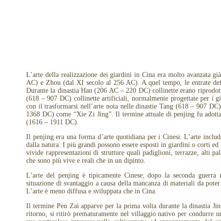
L’arte della realizzazione dei giardini in Cina era molto avanzata 
AC) e Zhou (dal XI secolo al 256 AC). A quel tempo, le entrate dei p
Durante la dinastia Han (206 AC – 220 DC) collinette erano riprodotte 
(618 – 907 DC) collinette artificiali, normalmente progettate per i gi
con il trasformarsi nell’arte nota nelle dinastie Tang (618 – 907 
1368 DC) come “Xie Zi Jing”. Il termine attuale di penjing fu adotta
(1616 – 1911 DC).
Il penjing era una forma d’arte quotidiana per i Cinesi. L’arte includ
dalla natura. I più grandi possono essere esposti in giardini o corti e
vivide rappresentazioni di strutture quali padiglioni, terrazze, alti p
che sono più vive e reali che in un dipinto.
L’arte del penjing è tipicamente Cinese; dopo la seconda guerra 
situazione di svantaggio a causa della mancanza di materiali da poter 
L’arte è meno diffusa e sviluppata che in Cina.
Il termine Pen Zai apparve per la prima volta durante la dinastia
ritorno, si ritirò prematuramente nel villaggio nativo per condurre u