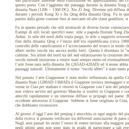
suo particolare interesse nella coltivazione ed apprezzamento del c
questo poeta. Con l’aggiunta dei paesaggi durante la dinastia Song
dinastia Yuan (1206 – 1368 DC), Xie Zi Jing. Divenne più diffusa 
durante i periodi Kong Xi e Jia Qing della dinastia Qing. Fu in quest
partire dalla gente comune fino ai mercanti ed alle classi gentilizie, s
Fu in questo periodo che stili strutturali di diverse forme cominciaro
Esempi di stili locali specifici sono: stile a pagoda floreale Yang Zh
Anhui, lo stile del nord della tripla piega, lo stile a supporto orizzon
fine della dinastia Qing e l’inizio dell’era repubblicana (circa 190
controllo delle ramificazioni e l’accorciamento del tronco in modo che 
alberi molto vecchi ma ancora molto forti. Questa è diventata la “sc
culmine. Sia artisti del nord sia del sud enfatizzarono la creazione d
vecchi metodi iniziarono a venire usati sempre meno ed eventualmente
l’arte fosse nata nella dinastia Jin (265AD-420AD) ed il nome abbia 
paesaggi naturali. Ultimamente il nome “vecchi alberi” è stato usato p
Nel passato l’arte Giapponese è stata molto influenzata da quella
dinastia Yuan (1280AD-1368AD) il Giappone inviava messaggeri e me
venne in Cina per studiare e ritornò in Giappone con l’arte del penj
non voleva servire nel governo Manchu si trasferì in Giappone e con 
attecchì rapidamente e un interesse diffuso si propagò nel paese. B
occidente attraverso il Giappone. Sebbene si fosse originata in Cina,
che dobbiamo riconoscere.
Al giorno d’oggi l’arte del penjing è attecchita in ogni angolo del pi
della ricerca si possono verificare tra differenti associazioni di paesi
Negli anni passati ho avuto l’onore di essere invitato alla maggior pa
negli ultimi anni non sono stato in grado di partecipare a tali ev