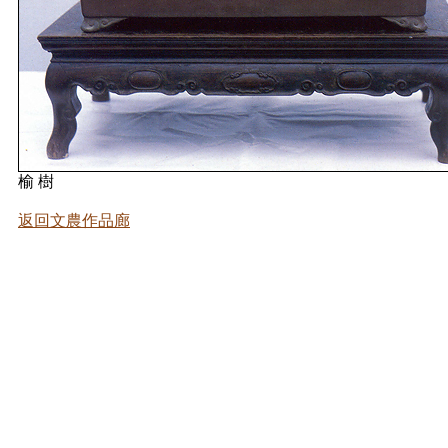
榆 樹
返回
文農
作品廊