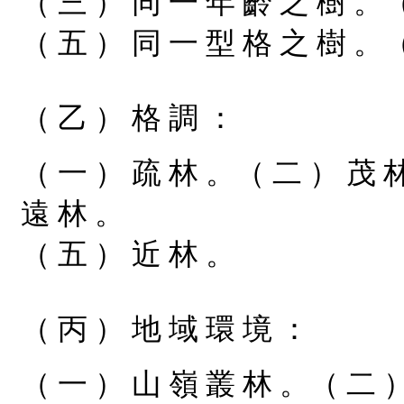
（ 三 ） 同 一 年 齡 之 樹 。（
（ 五 ） 同 一 型 格 之 樹 。（
（ 乙 ） 格 調 ：
（ 一 ） 疏 林 。（ 二 ） 茂 
遠 林 。
（ 五 ） 近 林 。
（ 丙 ） 地 域 環 境 ：
（ 一 ） 山 嶺 叢 林 。（ 二 