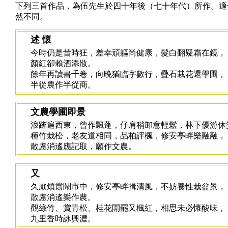
下列三首作品，為伍先生於四十年後（七十年代）所作。適
然不同。
述 懷
今時仍是昔時狂，差幸頑軀尚健康，髮白翻疑霜在鏡，
顏紅卻賴酒添妝。
餘年再讀書千卷，向晚猶臨字數行，疊石栽花還學圃，
半從農作半從商。
文農學圃即景
浪跡遍西東，曾作飄蓬，仔肩稍卸意輕鬆，林下優游休
種竹栽松，老友道相同，品柏評楓，修安亭畔樂融融，
散慮消遙應記取，願作文農。
又
久厭煩囂鬧市中，修安亭畔揖清風，不妨養性栽盆景，
散慮消遙樂作農。
觀綠竹、賞青松、桂花開罷又楓紅，相思未必懷酸味，
九里香時詠興濃。