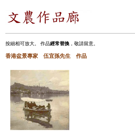
按細相可放大。 作品
經常替換
，敬請留意。
香港盆景專家 伍宜孫先生 作品