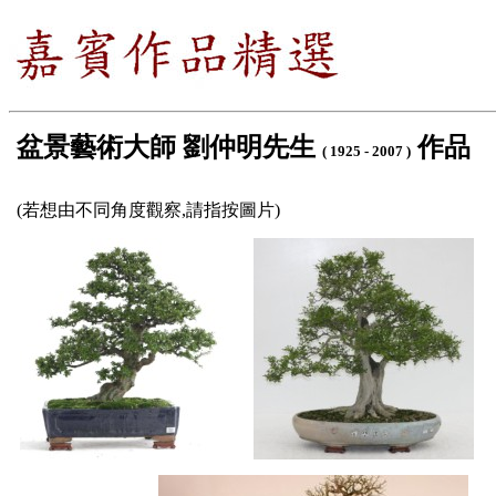
盆景藝術大師 劉仲明先生
作品
( 1925 - 2007 )
(若想由不同角度觀察,請指按圖片)